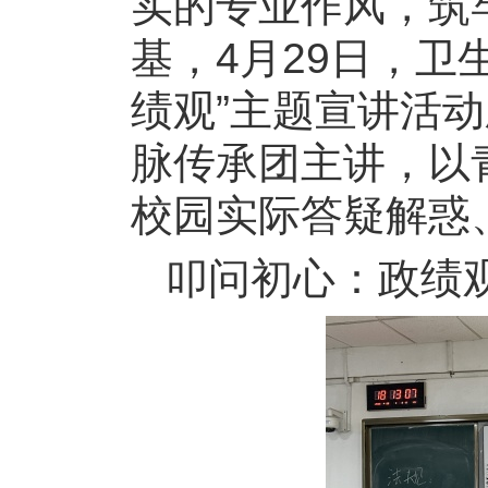
实的专业作风，筑
基，
4
月
29
日，卫
绩观”主题宣讲活
脉传承团主讲，以
校园实际答疑解惑
叩问初心：政绩