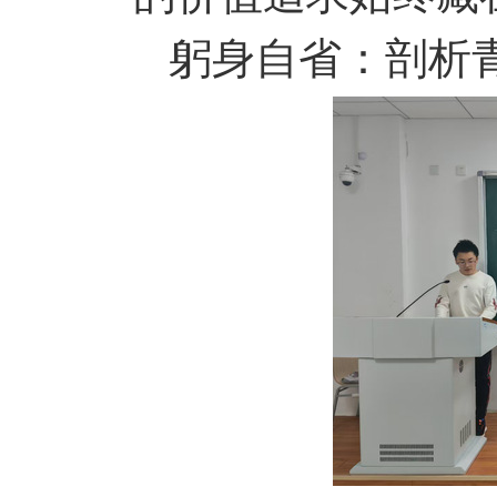
躬身自省：剖析