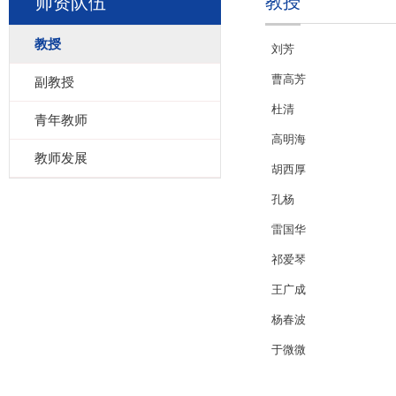
教授
师资队伍
教授
刘芳
曹高芳
副教授
杜清
青年教师
高明海
教师发展
胡西厚
孔杨
雷国华
祁爱琴
王广成
杨春波
于微微