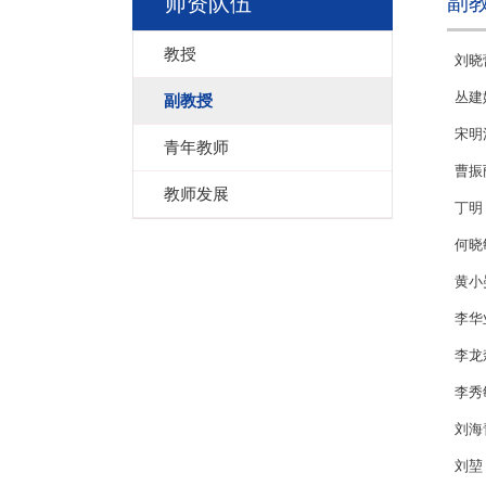
副
师资队伍
教授
刘晓
丛建
副教授
宋明
青年教师
曹振
教师发展
丁明
何晓
黄小
李华
李龙
李秀
刘海
刘堃