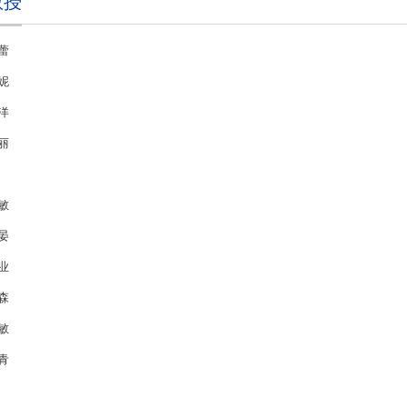
教授
蕾
妮
洋
丽
敏
晏
业
森
敏
青