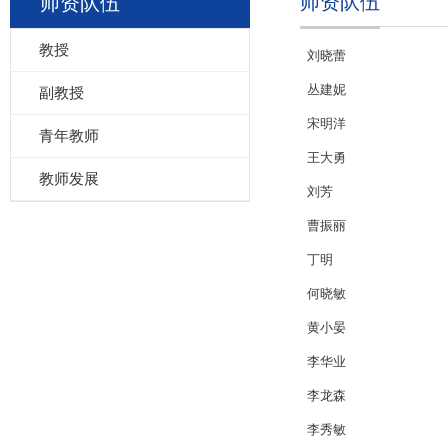
师资队伍
师资队伍
教授
刘晓蕾
丛建妮
副教授
宋明洋
青年教师
王大勇
教师发展
刘芳
曹振丽
丁明
何晓敏
黄小晏
李华业
李龙森
李秀敏