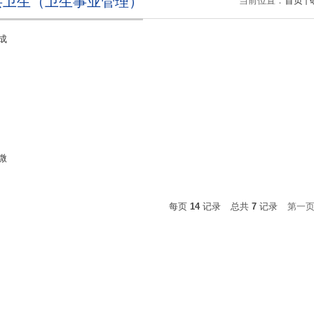
共卫生（卫生事业管理）
当前位置：
首页
成
微
每页
14
记录
总共
7
记录
第一