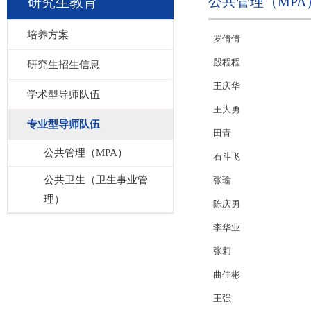
公共管理（MPA
研究生教育
培养方案
罗倩倩
殷程程
研究生招生信息
王庆华
学术型导师队伍
王大勇
专业型导师队伍
田青
公共管理（MPA）
石斗飞
公共卫生（卫生事业管
张瑜
理）
陈庆勇
李华业
张莉
曲佳彬
王强